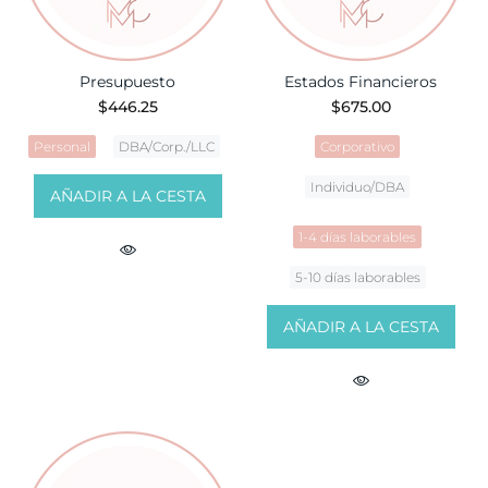
Presupuesto
Estados Financieros
$446.25
$675.00
Personal
DBA/Corp./LLC
Corporativo
Individuo/DBA
AÑADIR A LA CESTA
1-4 días laborables
5-10 días laborables
AÑADIR A LA CESTA