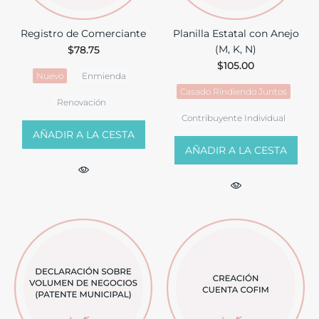
Registro de Comerciante
Planilla Estatal con Anejo
(M, K, N)
$78.75
$105.00
Nuevo
Enmienda
Casado Rindiendo Juntos
Renovación
Contribuyente Individual
AÑADIR A LA CESTA
AÑADIR A LA CESTA