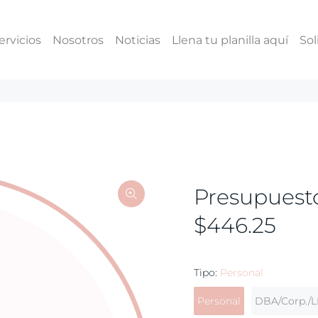
ervicios
Nosotros
Noticias
Llena tu planilla aquí
Sol
Presupuest
$446.25
Tipo:
Personal
Personal
DBA/Corp./L