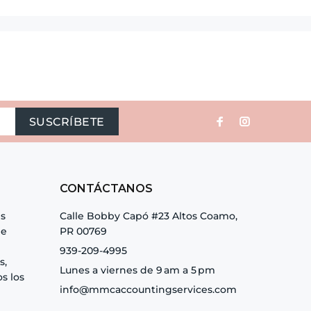
SUSCRÍBETE
CONTÁCTANOS
es
Calle Bobby Capó #23 Altos Coamo,
de
PR 00769
939-209-4995
s,
Lunes a viernes de 9 am a 5 pm
s los
info@mmcaccountingservices.com