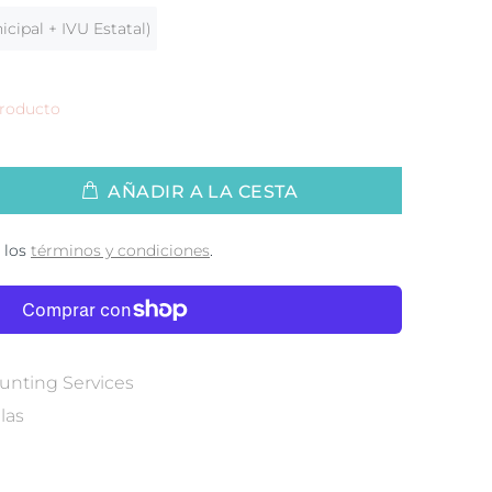
cipal + IVU Estatal)
producto
AÑADIR A LA CESTA
 los
términos y condiciones
.
nting Services
llas