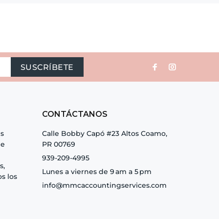
SUSCRÍBETE
CONTÁCTANOS
es
Calle Bobby Capó #23 Altos Coamo,
de
PR 00769
939-209-4995
s,
Lunes a viernes de 9 am a 5 pm
s los
info@mmcaccountingservices.com