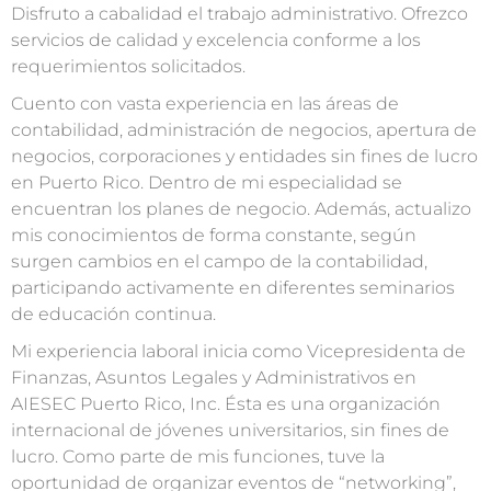
Disfruto a cabalidad el trabajo administrativo. Ofrezco
servicios de calidad y excelencia conforme a los
requerimientos solicitados.
Cuento con vasta experiencia en las áreas de
contabilida
d, administración de negocios,
apertura
de
negocios, corporaciones y entidades sin fines de lucro
en Puerto Rico. Dentro de mi especialidad se
encuentran los planes de negocio.
Además
,
actualizo
mis conocimientos
de forma
constan
te,
según
surge
n
cambios en el campo de la contabilidad,
participando activamente en diferentes
seminarios
de educación continua
.
Mi e
xperiencia laboral inicia como Vicepresidenta de
Finanzas, Asuntos Legales y Administrativ
os en
AIESEC Puerto Rico, Inc. É
sta es una organización
internacional de jóvenes universitarios, sin fines de
lucro. Como parte de mis funciones, tuve la
oportunidad de organizar eventos de
“
networking
”
,