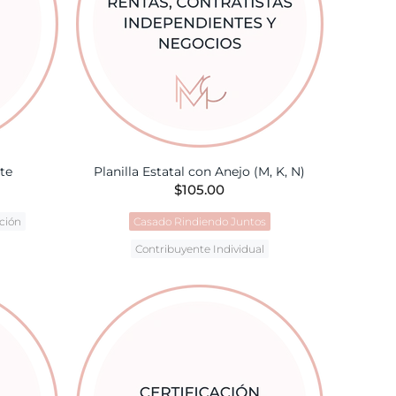
te
Planilla Estatal con Anejo (M, K, N)
$105.00
ción
Casado Rindiendo Juntos
Contribuyente Individual
TA
AÑADIR A LA CESTA