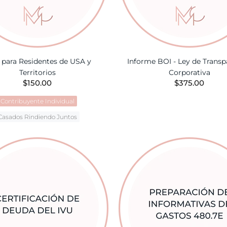
 para Residentes de USA y
Informe BOI - Ley de Transp
Territorios
Corporativa
$150.00
$375.00
Contribuyente Individual
AÑADIR A LA CES
Casados Rindiendo Juntos
AÑADIR A LA CESTA