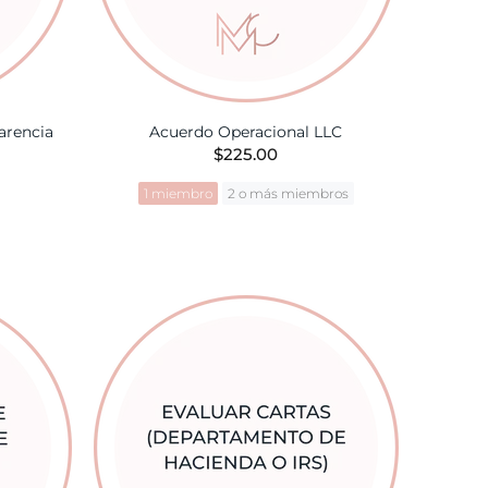
arencia
Acuerdo Operacional LLC
$225.00
1 miembro
2 o más miembros
TA
AÑADIR A LA CESTA