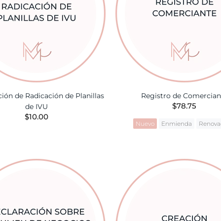
ción de Radicación de Planillas
Registro de Comercian
$78.75
de IVU
$10.00
Nuevo
Enmienda
Renova
AÑADIR A LA CESTA
AÑADIR A LA CES