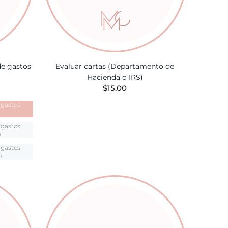
de gastos
Evaluar cartas (Departamento de
Hacienda o IRS)
$15.00
 gastos
AÑADIR A LA CESTA
 gastos
)
 gastos
)
TA