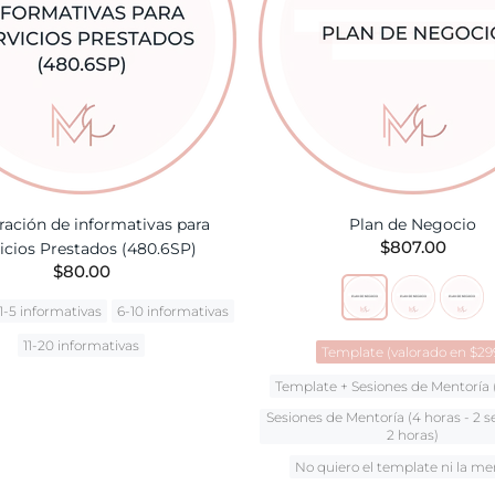
ración de informativas para
Plan de Negocio
$807.00
icios Prestados (480.6SP)
$80.00
1-5 informativas
6-10 informativas
11-20 informativas
Template (valorado en $29
Template + Sesiones de Mentoría 
AÑADIR A LA CESTA
Sesiones de Mentoría (4 horas - 2 s
2 horas)
No quiero el template ni la me