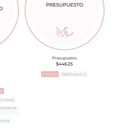
Presupuesto
$446.25
Personal
DBA/Corp./LLC
AÑADIR A LA CESTA
9)
(4 horas)
esiones de
ntoría