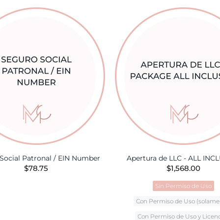
AÑADIR A LA CES
Social Patronal / EIN Number
Apertura de LLC - ALL INC
$78.75
$1,568.00
Sin Permiso de Uso
AÑADIR A LA CESTA
Con Permiso de Uso (solame
Con Permiso de Uso y Licen