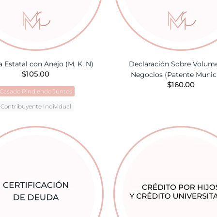
la Estatal con Anejo (M, K, N)
Declaración Sobre Volum
$105.00
Negocios (Patente Munici
$160.00
Casado Rindiendo Juntos
AÑADIR A LA CES
Contribuyente Individual
AÑADIR A LA CESTA