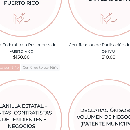
la Federal para Residentes de
Certificación de Radicación de
Puerto Rico
de IVU
$150.00
$10.00
to por Niño
Con Crédito por Niño
AÑADIR A LA CES
AÑADIR A LA CESTA