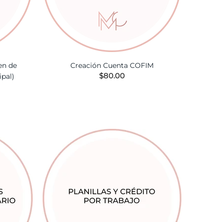
en de
Creación Cuenta COFIM
$80.00
pal)
AÑADIR A LA CESTA
TA