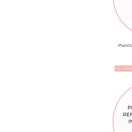
Planil
Sin Crédi