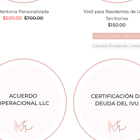
entoría Personalizada
1040 para Residentes de 
$500.00
$700.00
Territorios
$150.00
AÑADIR A LA CESTA
Contribuyente Individual
Casados Rindiendo Junto
AÑADIR A LA CES