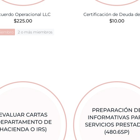
cuerdo Operacional LLC
Certificación de Deuda de
$225.00
$10.00
miembro
2 o más miembros
AÑADIR A LA CES
AÑADIR A LA CESTA